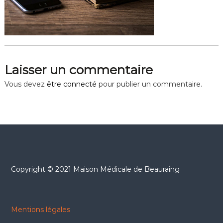
r
a
i
n
g
Laisser un commentaire
Vous devez
être connecté
pour publier un commentaire.
Copyright © 2021 Maison Médicale de Beauraing
Mentions légales